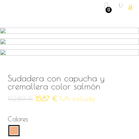
0
Sudadera con capucha y
cremallera color salmón
El
El
52,89
€
15,87
€
IVA incluido
precio
precio
Colores
original
actual
era:
es: