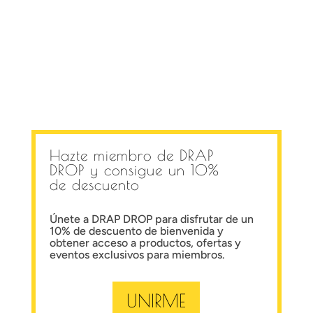
era:
es:
52,89 €.
15,87 €.
Hazte miembro de
DRAP
DROP
y consigue un 10%
de descuento
Únete a
DRAP DROP
para disfrutar de un
10% de descuento de bienvenida y
obtener acceso a productos, ofertas y
eventos exclusivos para miembros.
UNIRME