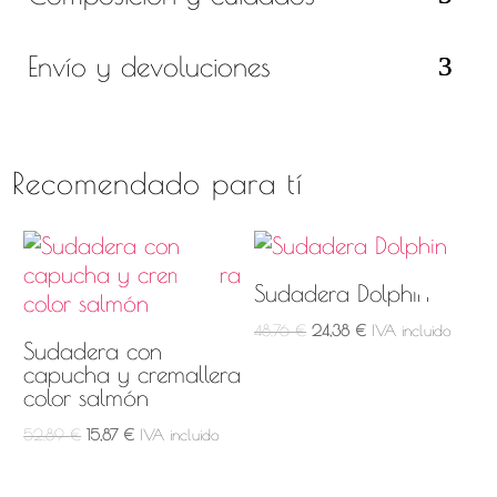
Envío y devoluciones
Recomendado para tí
Sudadera Dolphin
El
El
48,76
€
24,38
€
IVA incluido
Sudadera con
precio
precio
capucha y cremallera
original
actual
color salmón
era:
es:
El
El
52,89
€
15,87
€
IVA incluido
48,76 €.
24,38 €.
precio
precio
original
actual