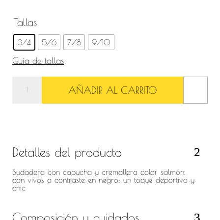
52,89 €.
15,87 €.
Tallas
3/4
5/6
7/8
9/10
Guía de tallas
Sudadera
AÑADIR AL CARRITO
con
capucha
y
Detalles del producto
cremallera
color
Sudadera con capucha y cremallera color salmón,
con vivos a contraste en negro: un toque deportivo y
salmón
chic
cantidad
Composición y cuidados