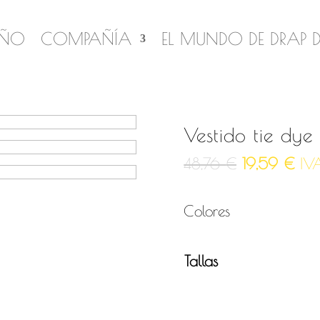
IÑO
COMPAÑÍA
EL MUNDO DE DRAP 
Vestido tie dye
El
El
48,76
€
19,59
€
IV
precio
pre
Colores
original
act
era:
es:
Tallas
48,76 €.
19,