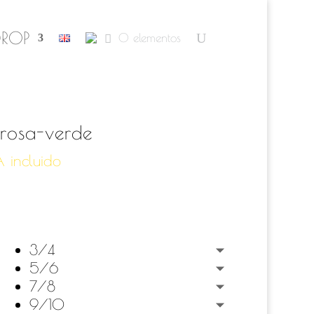
DROP
0 elementos
 rosa-verde
A incluido
cio
ual
3/4
59 €.
5/6
7/8
9/10