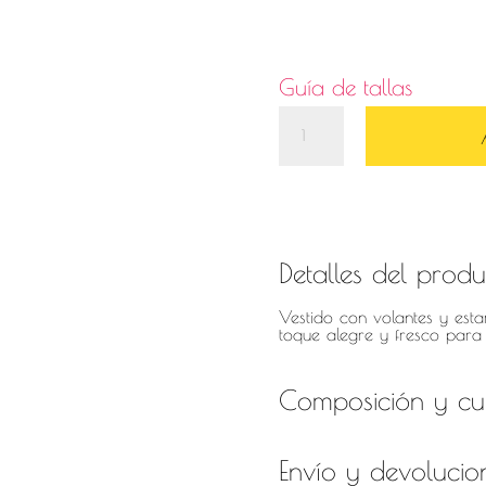
Guía de tallas
Vestido
tie
dye
rosa-
Detalles del prod
verde
cantidad
Vestido con volantes y est
toque alegre y fresco para
Composición y cu
Envío y devolucio