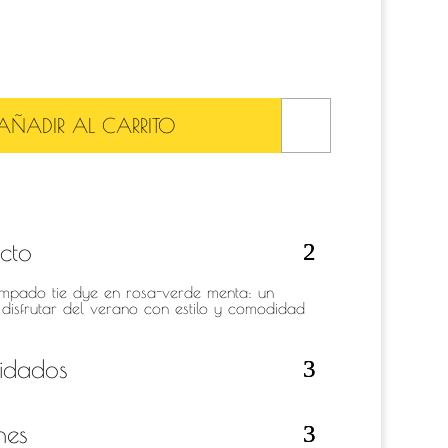
AÑADIR AL CARRITO
ucto
ampado tie dye en rosa-verde menta: un
 disfrutar del verano con estilo y comodidad
idados
nes