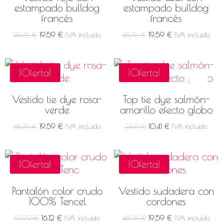
estampado bulldog
estampado bulldog
francés
francés
El
El
El
El
48,76
€
19,59
€
IVA incluido
48,76
€
19,59
€
IVA incluido
precio
precio
precio
precio
original
actual
original
actual
¡Oferta!
¡Oferta!
era:
es:
era:
es:
48,76 €.
19,59 €.
48,76 €.
19,59 €.
Vestido tie dye rosa-
Top tie dye salmón-
verde
amarillo efecto globo
El
El
El
El
48,76
€
19,59
€
IVA incluido
34,71
€
10,41
€
IVA incluido
precio
precio
precio
precio
original
actual
original
actual
¡Oferta!
¡Oferta!
era:
es:
era:
es:
48,76 €.
19,59 €.
34,71 €.
10,41 €.
Pantalón color crudo
Vestido sudadera con
100% Tencel
cordones
El
El
El
El
53,72
€
16,12
€
IVA incluido
48,76
€
19,59
€
IVA incluido